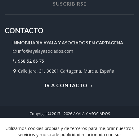
SUSCRIBIRSE
CONTACTO
INMOBILIARIA AYALA Y ASOCIADOS EN CARTAGENA
info
ayalayasociados.com
968 52 66 75
Calle Jara, 31, 30201 Cartagena, Murcia, España
IR A CONTACTO
Copyright © 2017 - 2026
AYALA Y ASOCIADOS
Desarrollo web por
Airearte
Utilizamos cookies propias y de terceros para mejorar nuestros
Política de privacidad
Contacto
servicios y mostrarle publicidad relacionada con sus