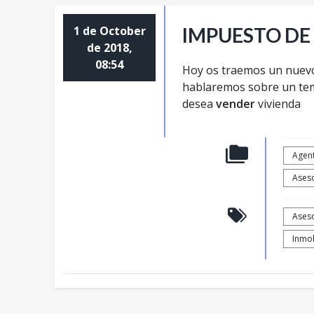
1 de October
IMPUESTO DE
de 2018,
08:54
Hoy os traemos un nuev
hablaremos sobre un tem
desea
vender
vivienda
Agent
Aseso
Ases
Inmob